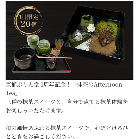
京都ぷりん堂 1周年記念！「抹茶のAfternoon
Tea」
三種の抹茶スイーツと、自分で点てる抹茶体験を
お楽しみいただけます。
和の風情あふれる抹茶スイーツで、心ほどけるひ
とときをお過ごしください。